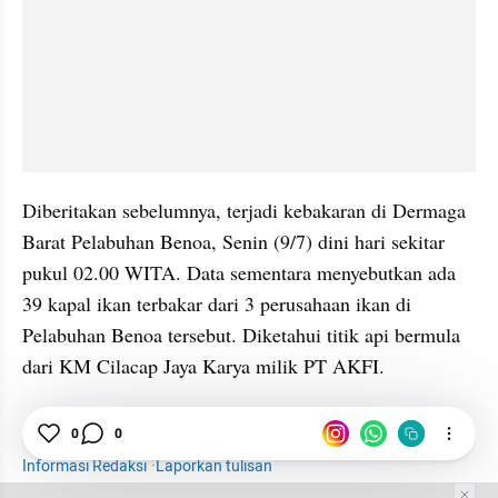
Diberitakan sebelumnya, terjadi kebakaran di Dermaga 
Barat Pelabuhan Benoa, Senin (9/7) dini hari sekitar 
pukul 02.00 WITA. Data sementara menyebutkan ada 
39 kapal ikan terbakar dari 3 perusahaan ikan di 
Pelabuhan Benoa tersebut. Diketahui titik api bermula 
dari KM Cilacap Jaya Karya milik PT AKFI.
News
0
Regional
0
Bali
Kapal Terbakar Benoa
Informasi Redaksi
·
Laporkan tulisan