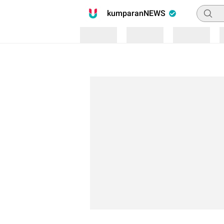
Pencari
kumparanNEWS
Loading
Loading
Loading