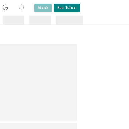
Masuk
Buat Tulisan
Loading
Loading
Lainnya