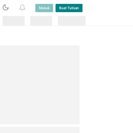
Masuk
Buat Tulisan
Loading
Loading
Lainnya