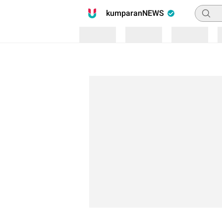
Pencari
kumparanNEWS
Loading
Loading
Loading