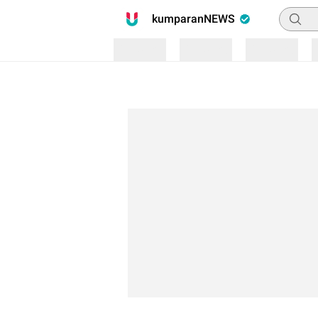
Pencari
kumparanNEWS
Loading
Loading
Loading