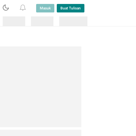
Masuk
Buat Tulisan
Loading
Loading
Lainnya