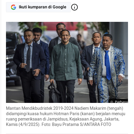
Ikuti kumparan di Google
Perbesar
Mantan Mendikbudristek 2019-2024 Nadiem Makarim (tengah) 
didampingi kuasa hukum Hotman Paris (kanan) berjalan menuju 
ruang pemeriksaan di Jampidsus, Kejaksaan Agung, Jakarta, 
Kamis (4/9/2025). Foto: Bayu Pratama S/ANTARA FOTO