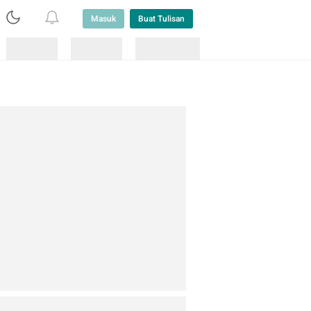
Masuk
Buat Tulisan
Loading
Loading
Lainnya