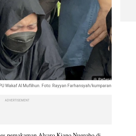
Perbesar
PU Wakaf Al Muflihun. Foto: Rayyan Farhansyah/kumparan
ADVERTISEMENT
ses pemakaman Alvaro Kiano Nugroho di 