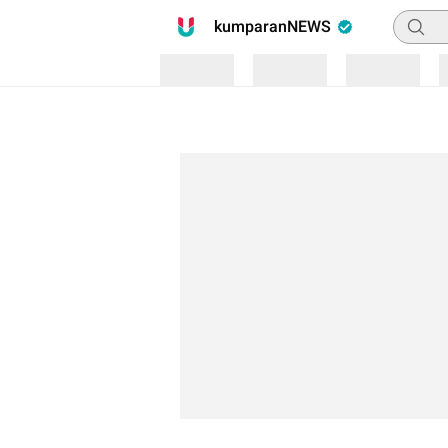
Pencari
kumparanNEWS
Loading
Loading
Loading