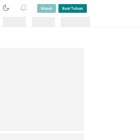
Masuk
Buat Tulisan
Loading
Loading
Lainnya