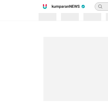
Pencari
kumparanNEWS
Loading
Loading
Loading