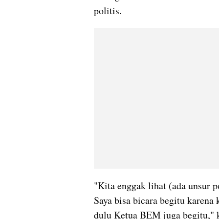
politis.
"Kita enggak lihat (ada unsur pol
Saya bisa bicara begitu karena ka
dulu Ketua BEM juga begitu," k