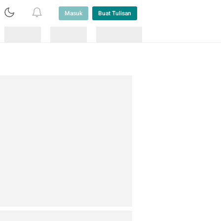
Masuk
Buat Tulisan
Loading
Loading
Lainnya