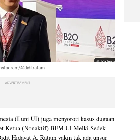
Perbesar
: Instagram/@diditratam
ADVERTISEMENT
nesia (Iluni UI) juga menyoroti kasus dugaan 
et Ketua (Nonaktif) BEM UI Melki Sedek 
dit Hidayat A. Ratam yakin tak ada unsur 