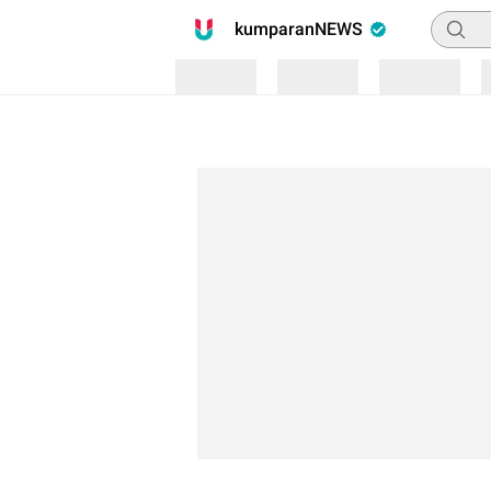
Pencari
kumparanNEWS
Loading
Loading
Loading