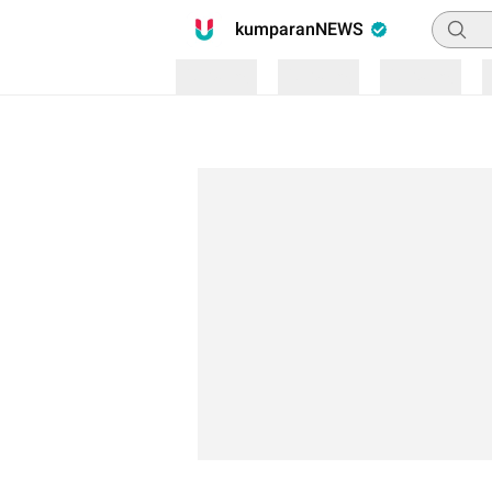
Pencari
kumparanNEWS
Loading
Loading
Loading