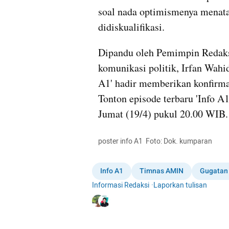
soal nada optimismenya menata
didiskualifikasi.
Dipandu oleh Pemimpin Redaksi
komunikasi politik, Irfan Wahi
A1' hadir memberikan konfirmasi
Tonton episode terbaru 'Info A
Jumat (19/4) pukul 20.00 WIB.
poster info A1  Foto: Dok. kumparan
Info A1
Timnas AMIN
Gugatan 
Informasi Redaksi
·
Laporkan tulisan