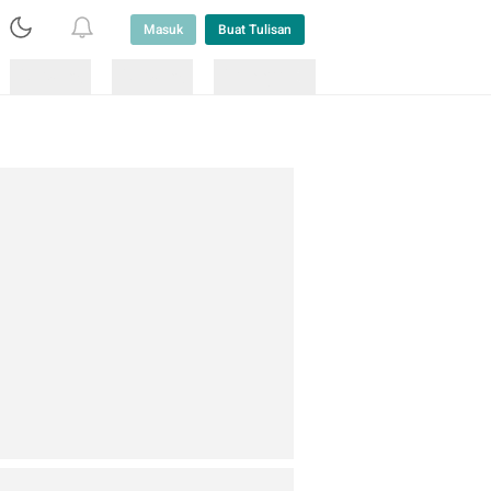
Masuk
Buat Tulisan
Loading
Loading
Lainnya