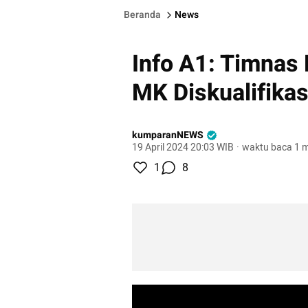
Beranda
News
Info A1: Timnas
MK Diskualifikas
kumparanNEWS
19 April 2024 20:03 WIB
·
waktu baca 1 m
1
8