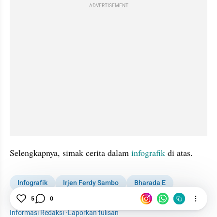
ADVERTISEMENT
Selengkapnya, simak cerita dalam 
infografik
 di atas. 
Infografik
Irjen Ferdy Sambo
Bharada E
Brigadir Yosua
5
0
Misteri Kematian Brigadir Yosua
Informasi Redaksi
·
Laporkan tulisan