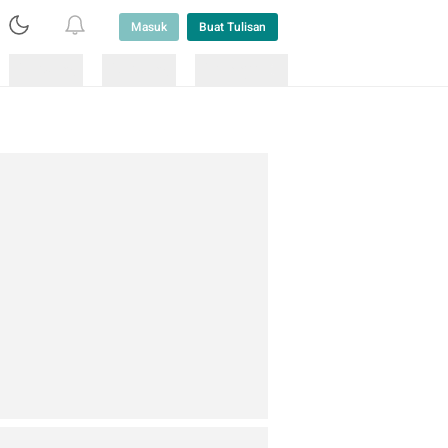
Masuk
Buat Tulisan
Loading
Loading
Lainnya