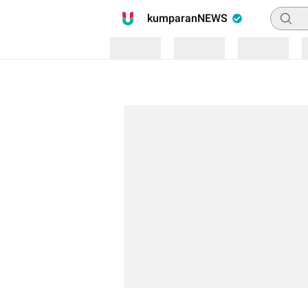
Pencari
kumparanNEWS
Loading
Loading
Loading