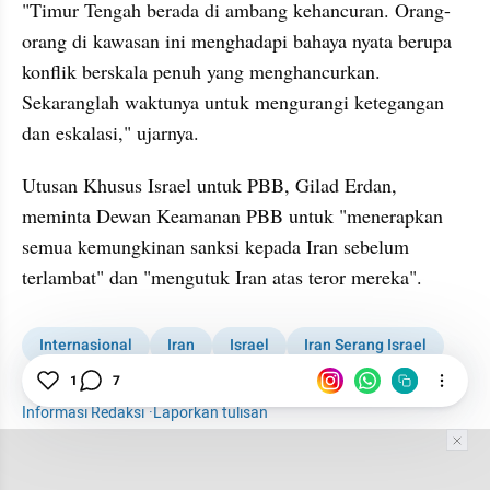
"Timur Tengah berada di ambang kehancuran. Orang-
orang di kawasan ini menghadapi bahaya nyata berupa 
konflik berskala penuh yang menghancurkan. 
Sekaranglah waktunya untuk mengurangi ketegangan 
dan eskalasi," ujarnya.
Utusan Khusus Israel untuk PBB, Gilad Erdan, 
meminta Dewan Keamanan PBB untuk "menerapkan 
semua kemungkinan sanksi kepada Iran sebelum 
terlambat" dan "mengutuk Iran atas teror mereka". 
Internasional
Iran
Israel
Iran Serang Israel
Amerika
News
1
7
Informasi Redaksi
·
Laporkan tulisan
Tim Editor
Editor Section