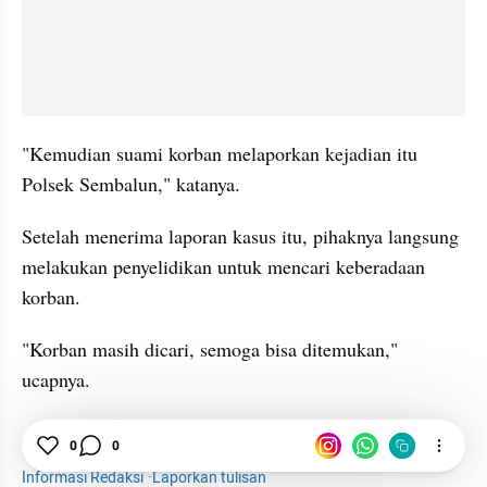
"Kemudian suami korban melaporkan kejadian itu 
Polsek Sembalun," katanya.
Setelah menerima laporan kasus itu, pihaknya langsung 
melakukan penyelidikan untuk mencari keberadaan 
korban.
"Korban masih dicari, semoga bisa ditemukan," 
ucapnya.
WNI
Australia
Lombok
Sembalun
0
0
Informasi Redaksi
·
Laporkan tulisan