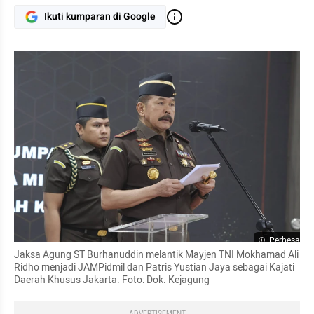
Ikuti kumparan di Google
Perbesar
Jaksa Agung ST Burhanuddin melantik Mayjen TNI Mokhamad Ali 
Ridho menjadi JAMPidmil dan Patris Yustian Jaya sebagai Kajati 
Daerah Khusus Jakarta. Foto: Dok. Kejagung
ADVERTISEMENT