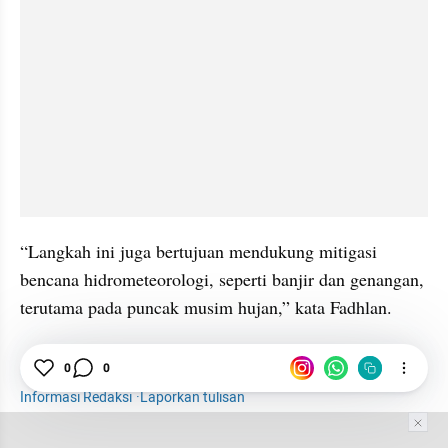
“Langkah ini juga bertujuan mendukung mitigasi 
bencana hidrometeorologi, seperti banjir dan genangan, 
terutama pada puncak musim hujan,” kata Fadhlan.
0
0
Jateng
Modifikasi Cuaca
Hujan
BPBD
Informasi Redaksi
·
Laporkan tulisan
Tim Editor
Editor Section