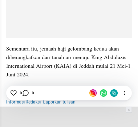
Sementara itu, jemaah haji gelombang kedua akan 
diberangkatkan dari tanah air menuju King Abdulazis 
International Airport (KAIA) di Jeddah mulai 21 Mei-1 
Juni 2024.
Jemaah
Haji
Haji 2024
Uang
Riyal
0
0
Informasi Redaksi
·
Laporkan tulisan
Tim Editor
Editor Section