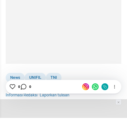
News
UNIFIL
TNI
Pasukan Perdamaian RI Gugur di Lebanon
Cimahi
0
0
Informasi Redaksi
·
Laporkan tulisan
Tim Editor
Editor Section