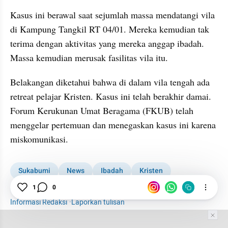
Kasus ini berawal saat sejumlah massa mendatangi vila 
di Kampung Tangkil RT 04/01. Mereka kemudian tak 
terima dengan aktivitas yang mereka anggap ibadah. 
Massa kemudian merusak fasilitas vila itu.
Belakangan diketahui bahwa di dalam vila tengah ada 
retreat pelajar Kristen. Kasus ini telah berakhir damai. 
Forum Kerukunan Umat Beragama (FKUB) telah 
menggelar pertemuan dan menegaskan kasus ini karena 
miskomunikasi.
Sukabumi
News
Ibadah
Kristen
1
0
Perusakan Vila Tempat Retreat Ibadah
Informasi Redaksi
·
Laporkan tulisan
Tim Editor
Editor Section