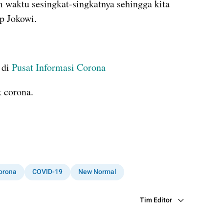
m waktu sesingkat-singkatnya sehingga kita 
up Jokowi.
di 
Pusat Informasi Corona 
 corona.   
orona
COVID-19
New Normal
Tim Editor
Editor Section