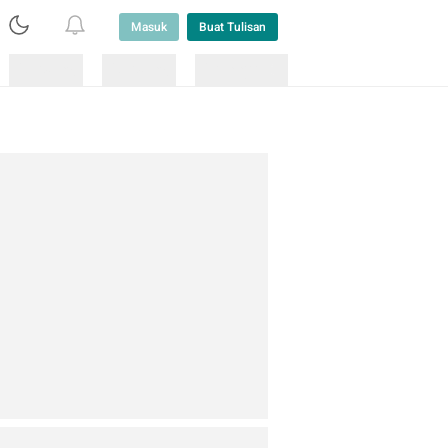
Masuk
Buat Tulisan
Loading
Loading
Lainnya