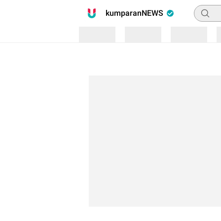
Pencari
kumparanNEWS
Loading
Loading
Loading