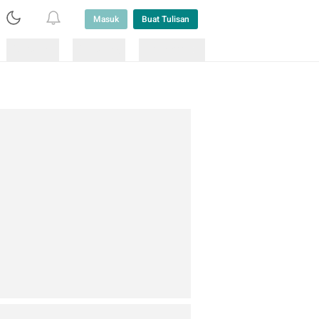
Masuk
Buat Tulisan
Loading
Loading
Lainnya