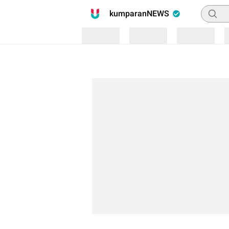
Pencari
kumparanNEWS
Loading
Loading
Loading