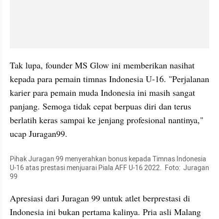
Tak lupa, founder MS Glow ini memberikan nasihat 
kepada para pemain timnas Indonesia U-16. "Perjalanan 
karier para pemain muda Indonesia ini masih sangat 
panjang. Semoga tidak cepat berpuas diri dan terus 
berlatih keras sampai ke jenjang profesional nantinya," 
ucap Juragan99.
Pihak Juragan 99 menyerahkan bonus kepada Timnas Indonesia 
U-16 atas prestasi menjuarai Piala AFF U-16 2022.  Foto:  Juragan 
99
Apresiasi dari Juragan 99 untuk atlet berprestasi di 
Indonesia ini bukan pertama kalinya. Pria asli Malang 