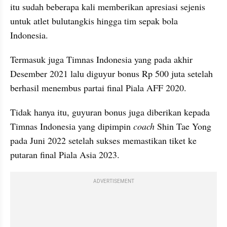
itu sudah beberapa kali memberikan apresiasi sejenis 
untuk atlet bulutangkis hingga tim sepak bola 
Indonesia.
Termasuk juga Timnas Indonesia yang pada akhir 
Desember 2021 lalu diguyur bonus Rp 500 juta setelah 
berhasil menembus partai final Piala AFF 2020. 
Tidak hanya itu, guyuran bonus juga diberikan kepada 
Timnas Indonesia yang dipimpin 
coach
 Shin Tae Yong 
pada Juni 2022 setelah sukses memastikan tiket ke 
putaran final Piala Asia 2023.
ADVERTISEMENT