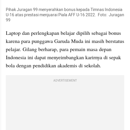
Pihak Juragan 99 menyerahkan bonus kepada Timnas Indonesia 
U-16 atas prestasi menjuarai Piala AFF U-16 2022.  Foto:  Juragan 
99
Laptop dan perlengkapan belajar dipilih sebagai bonus 
karena para punggawa Garuda Muda ini masih berstatus 
pelajar. Gilang berharap, para pemain masa depan 
Indonesia ini dapat menyeimbangkan karirnya di sepak 
bola dengan pendidikan akademis di sekolah.
ADVERTISEMENT