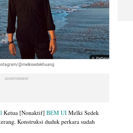
Perbesar
 Instagram/@melkisedekhuang
ADVERTISEMENT
l 
Ketua [Nonaktif] 
BEM UI 
Melki Sedek 
erang. Konstruksi duduk perkara sudah 