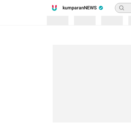
Pencari
kumparanNEWS
Loading
Loading
Loading