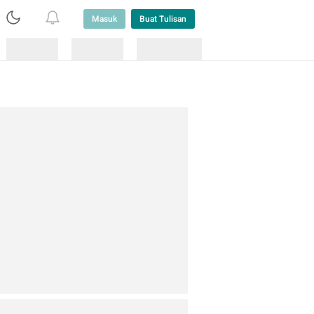
Masuk
Buat Tulisan
Loading
Loading
Lainnya