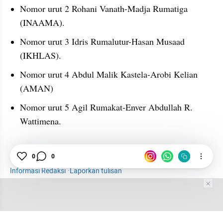
Nomor urut 2 Rohani Vanath-Madja Rumatiga 
(INAAMA).
Nomor urut 3 Idris Rumalutur-Hasan Musaad 
(IKHLAS).
Nomor urut 4 Abdul Malik Kastela-Arobi Kelian 
(AMAN)
Nomor urut 5 Agil Rumakat-Enver Abdullah R. 
Wattimena.
KPU
Rekapitulasi KPU
0
0
Informasi Redaksi
·
Laporkan tulisan
Tim Editor
Editor Section