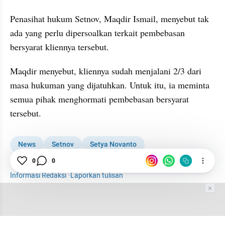
Penasihat hukum Setnov, Maqdir Ismail, menyebut tak 
ada yang perlu dipersoalkan terkait pembebasan 
bersyarat kliennya tersebut.
Maqdir menyebut, kliennya sudah menjalani 2/3 dari 
masa hukuman yang dijatuhkan. Untuk itu, ia meminta 
semua pihak menghormati pembebasan bersyarat 
tersebut.
News
Setnov
Setya Novanto
Setya Novanto Bebas Bersyarat
Remisi
0
0
Informasi Redaksi
·
Laporkan tulisan
Tim Editor
Editor Section