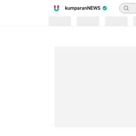
Pencari
kumparanNEWS
Loading
Loading
Loading