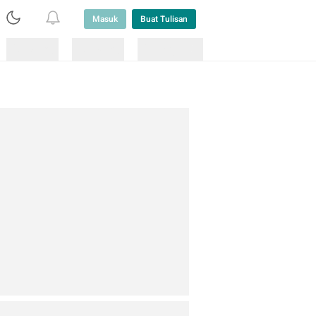
Masuk
Buat Tulisan
Loading
Loading
Lainnya