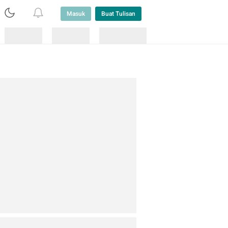
Masuk
Buat Tulisan
Loading
Loading
Lainnya