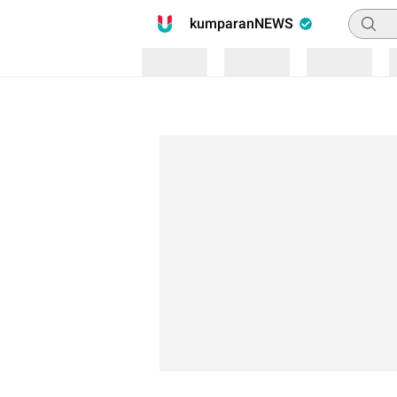
Pencari
kumparanNEWS
Loading
Loading
Loading