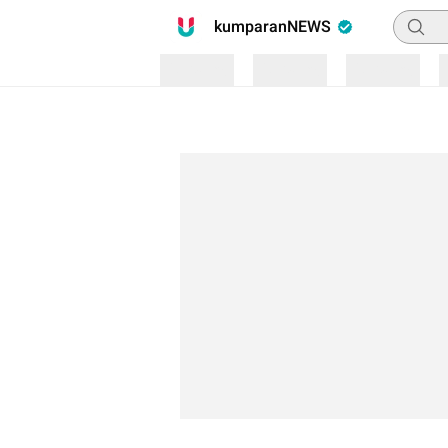
Pencari
kumparanNEWS
Loading
Loading
Loading