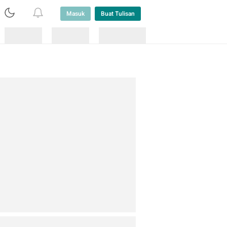
Masuk
Buat Tulisan
Loading
Loading
Lainnya