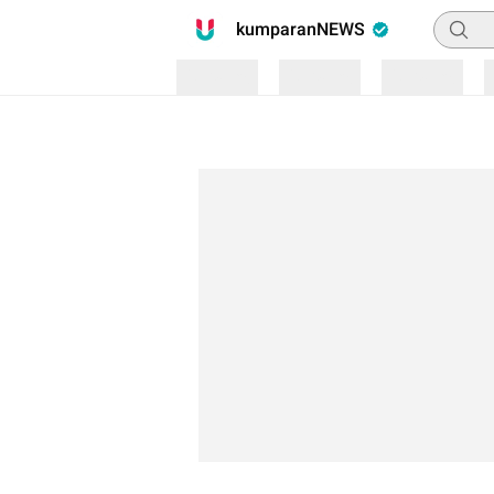
Pencari
kumparanNEWS
Loading
Loading
Loading