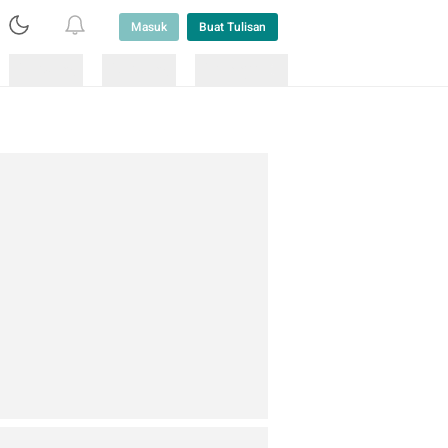
Masuk
Buat Tulisan
Loading
Loading
Lainnya