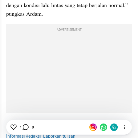
dengan kondisi lalu lintas yang tetap berjalan normal,” 
pungkas Ardam.
ADVERTISEMENT
1
0
News
Tol Cipali
Avanza
Kecelakaan
Informasi Redaksi
·
Laporkan tulisan