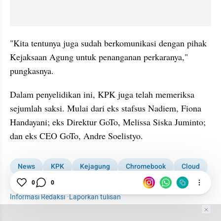
"Kita tentunya juga sudah berkomunikasi dengan pihak 
Kejaksaan Agung untuk penanganan perkaranya," 
pungkasnya.
Dalam penyelidikan ini, KPK juga telah memeriksa 
sejumlah saksi. Mulai dari eks stafsus Nadiem, Fiona 
Handayani; eks Direktur GoTo, Melissa Siska Juminto; 
dan eks CEO GoTo, Andre Soelistyo.
News
KPK
Kejagung
Chromebook
Cloud
Google
0
0
Informasi Redaksi
·
Laporkan tulisan
Tim Editor
Editor Section