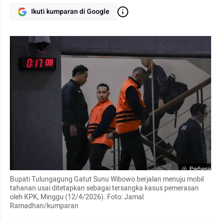
Ikuti kumparan di Google
Perbesar
Bupati Tulungagung Gatut Sunu Wibowo berjalan menuju mobil 
tahanan usai ditetapkan sebagai tersangka kasus pemerasan 
oleh KPK, Minggu (12/4/2026). Foto: Jamal 
Ramadhan/kumparan