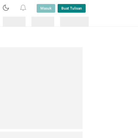
Masuk
Buat Tulisan
Loading
Loading
Lainnya