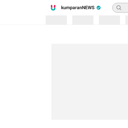
Pencari
kumparanNEWS
Loading
Loading
Loading