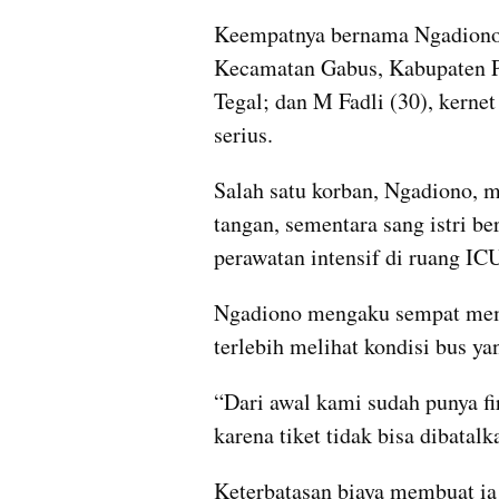
Keempatnya bernama Ngadiono (4
Kecamatan Gabus, Kabupaten Pat
Tegal; dan M Fadli (30), kerne
serius.
Salah satu korban, Ngadiono, m
tangan, sementara sang istri b
perawatan intensif di ruang ICU
Ngadiono mengaku sempat memili
terlebih melihat kondisi bus yan
“Dari awal kami sudah punya fir
karena tiket tidak bisa dibatal
Keterbatasan biaya membuat ia d