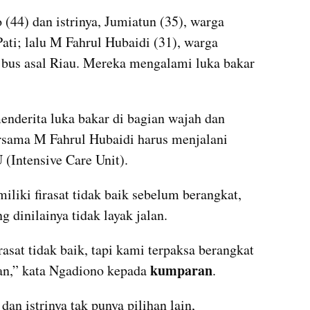
4) dan istrinya, Jumiatun (35), warga 
i; lalu M Fahrul Hubaidi (31), warga 
t bus asal Riau. Mereka mengalami luka bakar 
enderita luka bakar di bagian wajah dan 
ersama M Fahrul Hubaidi harus menjalani 
 (Intensive Care Unit).
ki firasat tidak baik sebelum berangkat, 
g dinilainya tidak layak jalan.
asat tidak baik, tapi kami terpaksa berangkat 
kumparan
kan,” kata Ngadiono kepada 
.
an istrinya tak punya pilihan lain, 