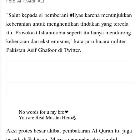
Foto: AFP/ARIF ALI
"Salut kepada si pemberani #Ilyas karena menunjukkan 
keberanian untuk menghentikan tindakan yang tercela 
itu. Provokasi Islamofobia seperti itu hanya mendorong 
kebencian dan ekstremisme," kata juru bicara militer 
Pakistan Asif Ghafoor di Twitter.
X post embed
X post embed
X post embed
Aksi protes besar akibat pembakaran Al-Quran itu juga 
terjadi di Pakistan. Massa menggelar aksi sambil 