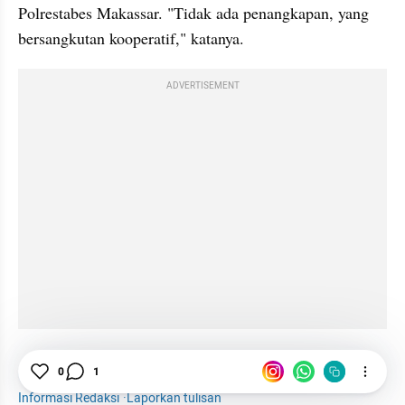
Polrestabes Makassar. "Tidak ada penangkapan, yang 
bersangkutan kooperatif," katanya.
ADVERTISEMENT
0
1
PAN
CCTV
Kecelakaan
Informasi Redaksi
·
Laporkan tulisan