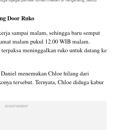
iduga dijagal pemilik rumah makan di Tangerang, Sabtu 
ing Door Ruko
kerja sampai malam, sehingga baru sempat 
Jumat malam pukul 12.00 WIB malam. 
n terpaksa meninggalkan ruko untuk datang ke 
, Daniel menemukan Chloe hilang dari 
onya tersebut. Ternyata, Chloe diduga kabur 
ADVERTISEMENT