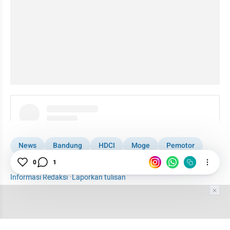
instagram embed
News
Bandung
HDCI
Moge
Pemotor
Cianjur
Harley Davidson
0
1
Informasi Redaksi
·
Laporkan tulisan
Tim Editor
Editor Section