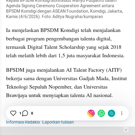
Kepala BPSDM Komdigi Bonifasius Wahyu Pudjianto dalam 
Agenda Signing Ceremony Cooperation Agreement antara 
BPSDM Komdigi dengan ASEAN Foundation, Komdigi, Jakarta, 
Kamis (4/6/2026). Foto: Aditya Nugraha/kumparan
Ia menjelaskan BPSDM Komdigi telah menjalankan 
berbagai program pengembangan talenta digital, 
termasuk Digital Talent Scholarship yang sejak 2018 
telah melatih lebih dari 1,5 juta masyarakat Indonesia.
BPSDM juga menjalankan AI Talent Factory (AITF) 
bekerja sama dengan Universitas Gadjah Mada, Institut 
Teknologi Sepuluh Nopember, dan Universitas 
Brawijaya untuk menyiapkan talenta AI nasional.
Komdigi
ASEAN
Artificial Intelligence
1
0
Informasi Redaksi
·
Laporkan tulisan
Tim Editor
Editor Section