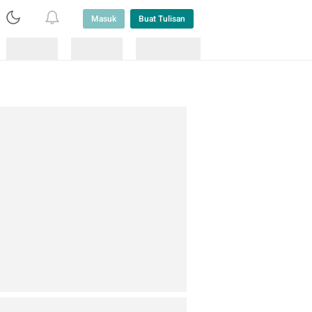
Masuk
Buat Tulisan
Loading
Loading
Lainnya