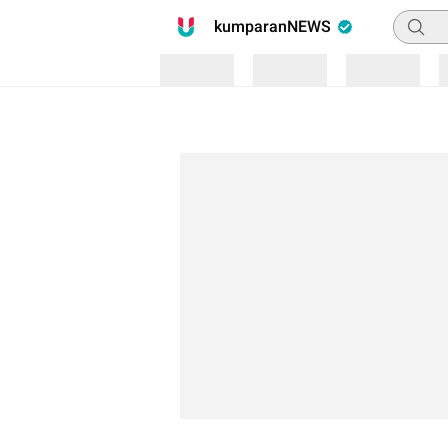
Pencari
kumparanNEWS
Loading
Loading
Loading