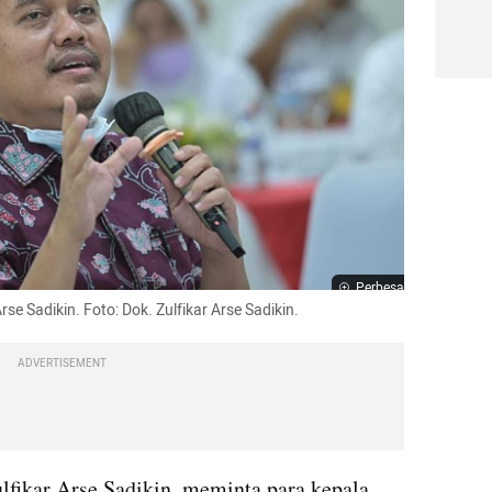
Perbesar
se Sadikin. Foto: Dok. Zulfikar Arse Sadikin.
ADVERTISEMENT
fikar Arse Sadikin, meminta para kepala 