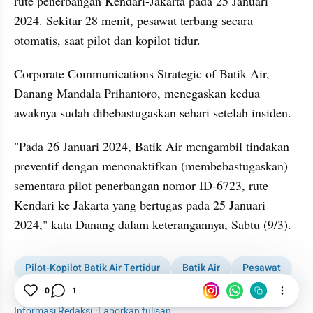
rute penerbangan Kendari-Jakarta pada 25 Januari 
2024. Sekitar 28 menit, pesawat terbang secara 
otomatis, saat pilot dan kopilot tidur.
Corporate Communications Strategic of Batik Air, 
Danang Mandala Prihantoro, menegaskan kedua 
awaknya sudah dibebastugaskan sehari setelah insiden.
"Pada 26 Januari 2024, Batik Air mengambil tindakan 
preventif dengan menonaktifkan (membebastugaskan) 
sementara pilot penerbangan nomor ID-6723, rute 
Kendari ke Jakarta yang bertugas pada 25 Januari 
2024," kata Danang dalam keterangannya, Sabtu (9/3).
Pilot-Kopilot Batik Air Tertidur
Batik Air
Pesawat
Penerbangan
Tidur
Pilot
0
1
Informasi Redaksi
·
Laporkan tulisan