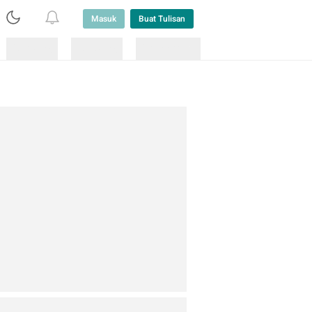
Masuk
Buat Tulisan
Loading
Loading
Lainnya