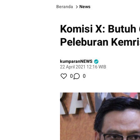
Beranda
News
Komisi X: Butuh 
Peleburan Kemri
kumparanNEWS
22 April 2021 12:16 WIB
0
0