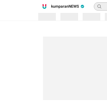
Pencari
kumparanNEWS
Loading
Loading
Loading