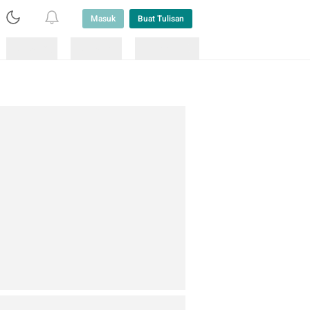
Masuk
Buat Tulisan
Loading
Loading
Lainnya