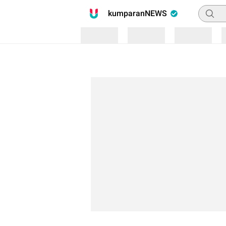
Pencari
kumparanNEWS
Loading
Loading
Loading