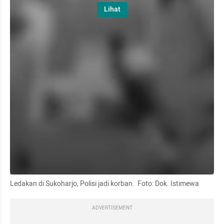
Lihat
Ledakan di Sukoharjo, Polisi jadi korban.  Foto: Dok. Istimewa
ADVERTISEMENT