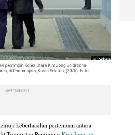
Perbesar
an pemimpin Korea Utara Kim Jong 
Un
 di zona 
ea, di 
Panmunjom
, Korea Selatan, (30/6). Foto: 
ADVERTISEMENT
memuji keberhasilan pertemuan antara 
ald Trump dan Pemimpin
 Kim Jong-un
. 