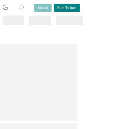
Masuk
Buat Tulisan
Loading
Loading
Lainnya