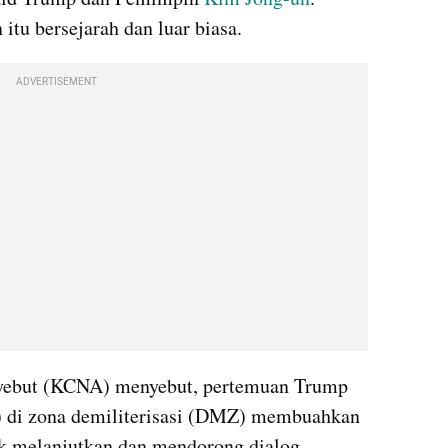
tu bersejarah dan luar biasa.
ADVERTISEMENT
nyebut (KCNA) menyebut, pertemuan Trump 
 di zona 
demiliterisasi
 (DMZ) membuahkan 
k 
melanjutkan
 dan mendorong dialog 