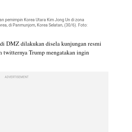
an pemimpin Korea Utara Kim Jong 
Un
 di zona 
ea, di 
Panmunjom
, Korea Selatan, (30/6). Foto: 
di 
DMZ
 dilakukan disela kunjungan resmi 
am twitternya Trump mengatakan ingin 
ADVERTISEMENT