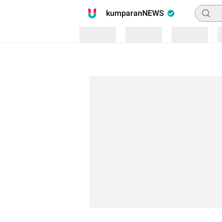
Pencari
kumparanNEWS
Loading
Loading
Loading