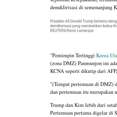
denuklirisasi di semenanjung K
Presiden AS Donald Trump bertemu deng
demiliterisasi
 yang memisahkan kedua Kor
REUTERS/Kevin 
Lamarque
"Pemimpin Tertinggi
 Korea 
Uta
(zona 
DMZ
) 
Panmunjon
 ini ad
KCNA seperti dikutip dari AFP,
"(Tempat pertemuan di 
DMZ
) 
dan pertemuan itu merupakan u
Trump dan Kim lebih dari setahu
Pertemuan pertama digelar di S