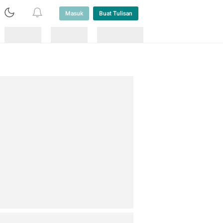
Masuk
Buat Tulisan
Loading
Loading
Lainnya