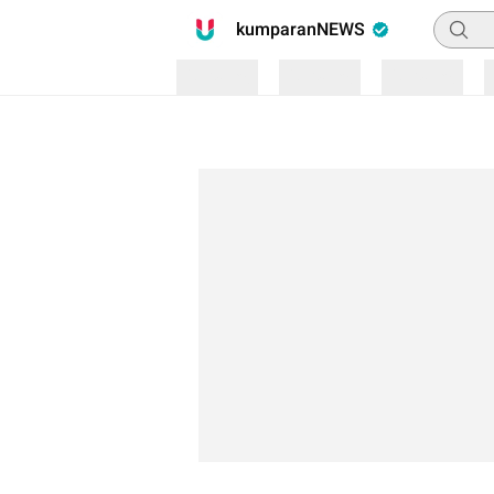
Pencari
kumparanNEWS
Loading
Loading
Loading