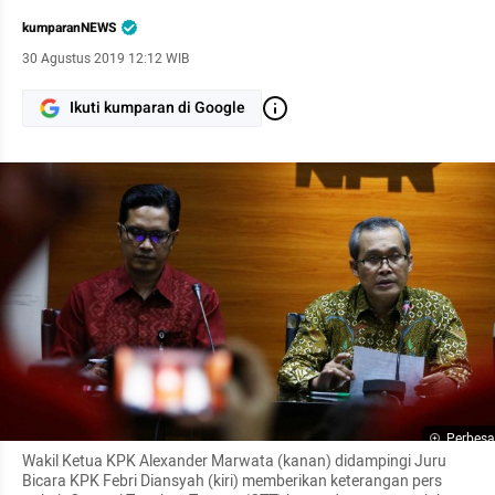
kumparanNEWS
30 Agustus 2019 12:12 WIB
Ikuti kumparan di Google
Perbesa
Wakil Ketua KPK Alexander Marwata (kanan) didampingi Juru 
Bicara KPK Febri Diansyah (kiri) memberikan keterangan pers 