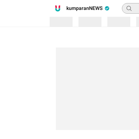
Pencari
kumparanNEWS
Loading
Loading
Loading