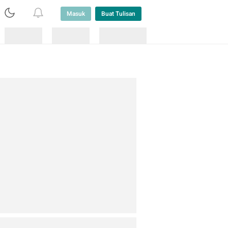
Masuk
Buat Tulisan
Loading
Loading
Lainnya