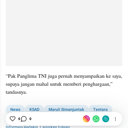
“Pak Panglima TNI juga pernah menyampaikan ke saya, 
supaya jangan mahal untuk memberi penghargaan,” 
tandasnya.
News
KSAD
Maruli Simanjuntak
Tentara
0
0
Artis
Informasi Redaksi
·
Laporkan tulisan