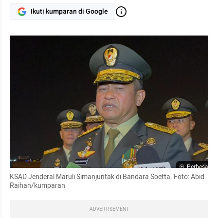
Ikuti kumparan di Google
Perbesar
KSAD Jenderal Maruli Simanjuntak di Bandara Soetta. Foto: Abid 
Raihan/kumparan
ADVERTISEMENT