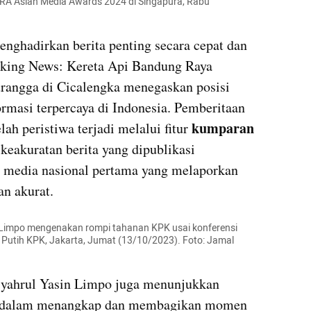
 Asian Media Awards 2024 di Singapura, Rabu 
nghadirkan berita penting secara cepat dan 
aking News: Kereta Api Bandung Raya 
Tabrakan dengan Kereta Api Turangga di Cicalengka menegaskan posisi 
rmasi terpercaya di Indonesia. Pemberitaan 
 kumparan 
lah peristiwa terjadi melalui fitur
eakuratan berita yang dipublikasi 
 media nasional pertama yang melaporkan 
an akurat.
 Limpo mengenakan rompi tahanan KPK usai konferensi 
Putih KPK, Jakarta, Jumat (13/10/2023). Foto: Jamal 
Syahrul Yasin Limpo juga menunjukkan 
 dalam menangkap dan membagikan momen 