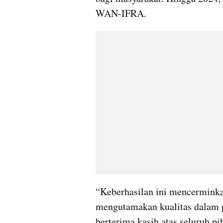
WAN-IFRA.
“Keberhasilan ini mencerminka
mengutamakan kualitas dalam p
berterima kasih atas seluruh p