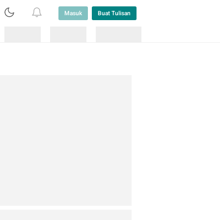
Masuk
Buat Tulisan
Loading
Loading
Lainnya