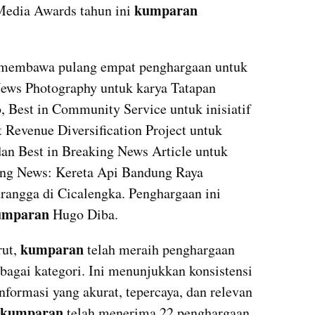
kumparan 
dia Awards tahun ini 
 membawa pulang empat penghargaan untuk 
News Photography untuk karya Tatapan 
Tersangka Syahrul Yasin Limpo, Best in Community Service untuk inisiatif 
 Revenue Diversification Project untuk 
an Best in Breaking News Article untuk 
ng News: Kereta Api Bandung Raya 
angga di Cicalengka. Penghargaan ini 
umparan
 Hugo Diba.
kumparan
ut, 
 telah meraih penghargaan 
Asian Media Awards dalam berbagai kategori. Ini menunjukkan konsistensi 
formasi yang akurat, tepercaya, dan relevan 
kumparan
 telah menerima 22 penghargaan 