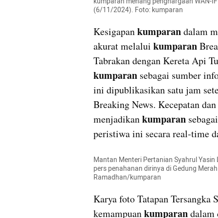
kumparan menang penghargaan WAN-IFRA
(6/11/2024). Foto: kumparan
kumparan
Kesigapan 
 dalam me
kumparan
akurat melalui 
 Bre
kumparan
 sebagai sumber info
ini dipublikasikan satu jam sete
Breaking News. Kecepatan dan k
 kumparan 
menjadikan
sebagai
peristiwa ini secara real-time d
Mantan Menteri Pertanian Syahrul Yasin
pers penahanan dirinya di Gedung Merah 
Ramadhan/kumparan
Karya foto Tatapan Tersangka 
 kumparan
kemampuan
 dalam