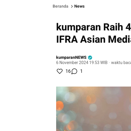
Beranda
News
kumparan Raih 
IFRA Asian Med
kumparanNEWS
6 November 2024 19:53 WIB
·
waktu baca
16
1