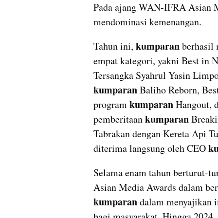
Pada ajang WAN-IFRA Asian Me
mendominasi kemenangan.
kumparan 
Tahun ini, 
berhasil
empat kategori, yakni Best in 
kumparan 
Baliho Reborn, Best
kumparan
program 
 Hangout, d
 kumparan 
pemberitaan
Breaki
Tabrakan dengan Kereta Api Tur
k
diterima langsung oleh CEO 
Selama enam tahun berturut-tur
kumparan
 dalam menyajikan in
bagi masyarakat. Hingga 2024, 