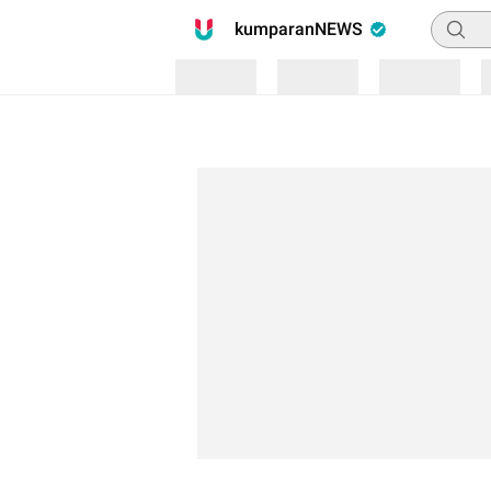
Pencari
kumparanNEWS
Loading
Loading
Loading