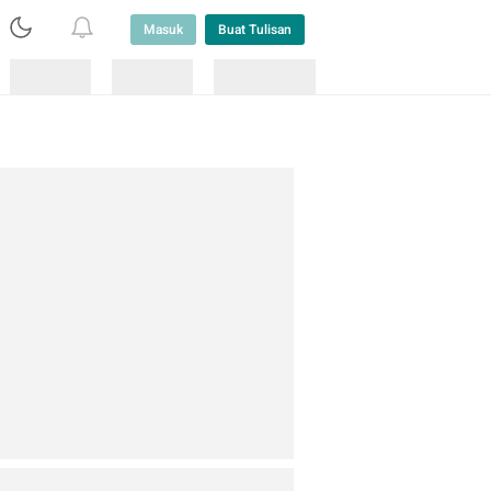
Masuk
Buat Tulisan
Loading
Loading
Lainnya