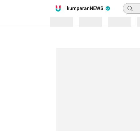
Pencari
kumparanNEWS
Loading
Loading
Loading